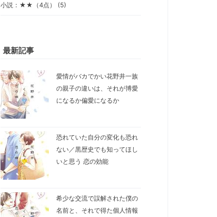
小説：★★（4点） (5)
最新記事
愛情がバカでかい花野井一族
の親子の違いは、それが博愛
になるか偏愛になるか
恐れていた自分の変化も恐れ
ない／黒歴史でも知ってほし
いと思う 恋の効能
希少な交流で誤解された僕の
名前と、それで得た個人情報