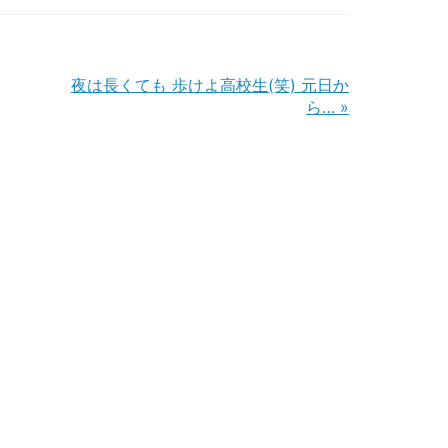
夜は長くても 歩けよ高校生(笑) 元日か
ら…
»