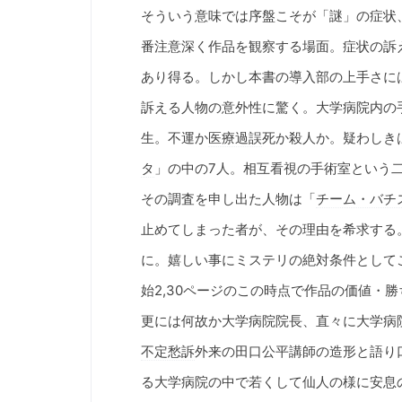
そういう意味では序盤こそが「謎」の症状
番注意深く作品を観察する場面。症状の訴
あり得る。しかし本書の導入部の上手さに
訴える人物の意外性に驚く。大学病院内の
生。不運か
医療過誤
死か殺人か。疑わしき
タ
」の中の7人。相互看視の手術室という二
その調査を申し出た人物は「
チーム・バチ
止めてしまった者が、その理由を希求する
に。嬉しい事にミステリの絶対条件として
始2,30ページのこの時点で作品の価値・
更には何故か大学病院院長、直々に大学病
不定愁訴
外来の田口公平講師の造形と語り
る大学病院の中で若くして仙人の様に安息