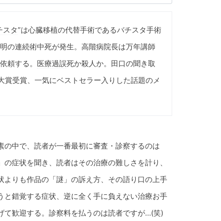
チスタ
”は心臓移植の代替手術であるバチスタ手術
明の連続術中死が発生。高階病院長は万年講師
依頼する。
医療過誤
死か殺人か。田口の聞き取
大賞受賞、一気にベストセラー入りした話題のメ
素の中で、読者が一番最初に審査・診察するのは
」の症状を聞き、読者はその治療の難しさを計り、
状よりも作品の「謎」の訴え方、その語り口の上手
うと錯覚する症状、逆に全く手に負えない治療お手
て歓迎する。診察料を払うのは読者ですが…(笑)