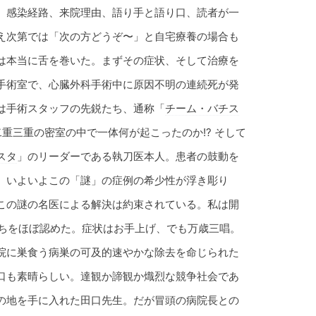
、感染経路、来院理由、語り手と語り口、読者が一
え次第では「次の方どうぞ〜」と自宅療養の場合も
は本当に舌を巻いた。まずその症状、そして治療を
手術室で、心臓外科手術中に原因不明の連続死が発
は手術スタッフの先鋭たち、通称「
チーム・バチス
重三重の密室の中で一体何が起こったのか!? そして
スタ
」のリーダーである執刀医本人。患者の鼓動を
。いよいよこの「謎」の症例の希少性が浮き彫り
この謎の名医による解決は約束されている。私は開
勝ちをほぼ認めた。症状はお手上げ、でも万歳三唱。
院に巣食う病巣の可及的速やかな除去を命じられた
口も素晴らしい。達観か諦観か熾烈な競争社会であ
の地を手に入れた田口先生。だが冒頭の病院長との