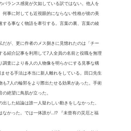
のバランス感覚が欠如している訳ではない。他人を
。何事に対しても近視眼的にならない性格が彼の美
速する事なく物語を牽引する。言葉の裏、言葉の綾
私だが、更に作者のメス捌きに見惚れたのは「
チー
する紹介記事を利用して7人全員の名前と役職を無理
り調査により各人の人物像を明らかにする見事な構
掴ませる手法は本当に新人離れをしている。田口先生
物も7人の輪郭をより際出たせる効果があった。手術
音の絶望に鳥肌が立った。
の出した結論は誰一人疑わしい動きをしなかった、
なかった。では一体誰が…!? 『未曾有の災厄と福