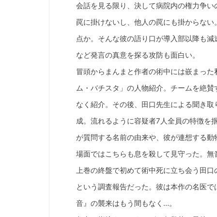
会話を見る限り、決して病院内の権力争い
罠に掛けないし、他人の罠にも掛からない
点か。そんな彼の語り口が導入部以降も減
など発言の真意を探る攻防も面白い。
冒頭からまんまと作者の術中には嵌まった
ム・バチスタ
」の人物紹介。チームを絶賛
なく紹介。その後、田口先生による聞き取
成。流れるように容疑者7人全員の特徴を
が質問する名前の由来や、彼が連想する動
場面ではこちらも息を殺して見守った。無
上巻の終盤で初めて術中死に立ち会う田口
という調査報告だった。彼は本作の名医では
音』の襲来はもう間もなく…。