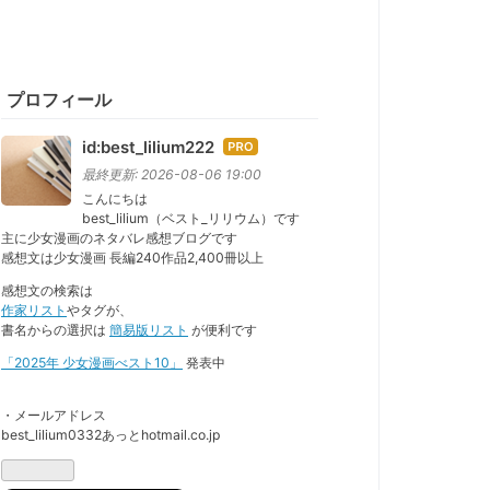
プロフィール
id:best_lilium222
はて
なブ
最終更新:
2026-08-06 19:00
ログ
こんにちは
best_lilium（ベスト_リリウム）です
Pro
主に少女漫画のネタバレ感想ブログです
感想文は少女漫画 長編240作品2,400冊以上
感想文の検索は
作家リスト
やタグが、
書名からの選択は
簡易版リスト
が便利です
「2025年 少女漫画べスト10」
発表中
・メールアドレス
best_lilium0332あっとhotmail.co.jp