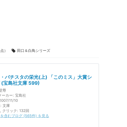
8点）
田口＆白鳥シリーズ
・バチスタの栄光(上) 「このミス」大賞シ
(宝島社文庫 599)
堂尊
メーカー:
宝島社
007/11/10
:
文庫
人
クリック
: 132回
を含むブログ (565件) を見る