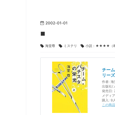
2002
-
01
-
01
■
海堂尊
ミステリ
小説：★★★★（
チーム
リーズ 
作者:
海
出版社/
発売日:
2
メディア
購入
: 9
この商品