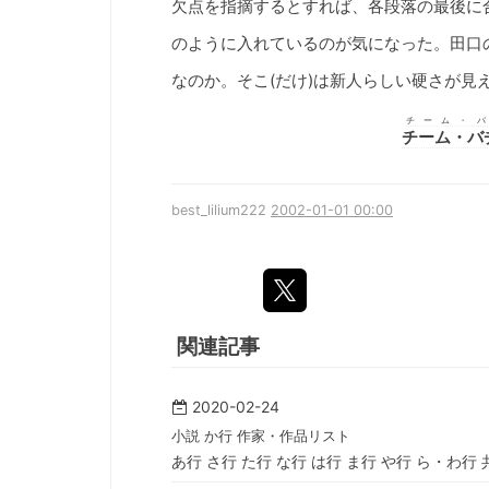
欠点を指摘するとすれば、各段落の最後に
のように入れているのが気になった。田口
なのか。そこ(だけ)は新人らしい硬さが見
チーム・
チーム・バ
best_lilium222
2002-01-01 00:00
関連記事
2020-02-24
小説 か行 作家・作品リスト
あ行 さ行 た行 な行 は行 ま行 や行 ら・わ行