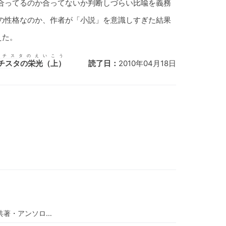
合ってるのか合ってないか判断しづらい比喩を義務
の性格なのか、作者が「小説」を意識しすぎた結果
えた。
バチスタ
のえいこう
チスタの栄光
（上）
読了日：
2010年04月18日
 共著・アンソロ…