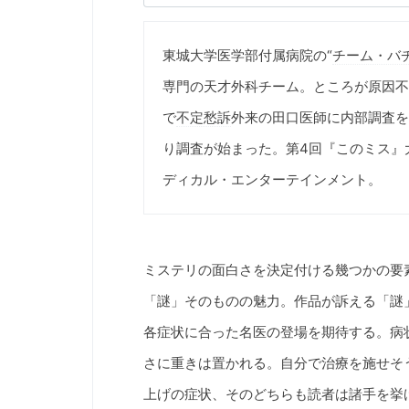
東城大学医学部付属病院の“
チーム・バ
専門の天才外科チーム。ところが原因不
で
不定愁訴
外来の田口医師に内部調査を
り調査が始まった。第4回『このミス』
ディカル・エンターテインメント。
ミステリの面白さを決定付ける幾つかの要
「謎」そのものの魅力。作品が訴える「謎
各症状に合った名医の登場を期待する。病
さに重きは置かれる。自分で治療を施せそ
上げの症状、そのどちらも読者は諸手を挙げ